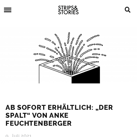
Skip
Strips
to
&
content
Stories
Strips
Graphic
&
Novels,
Stories
Comics,
Bücher
AB SOFORT ERHÄLTLICH: „DER
SPALT“ VON ANKE
FEUCHTENBERGER
9. Juli 2021