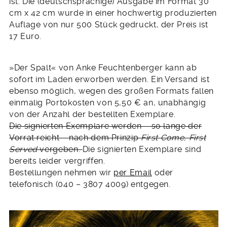
ist. Die (deutschsprachige) Ausgabe im Format 30
cm x 42 cm wurde in einer hochwertig produzierten
Auflage von nur 500 Stück gedruckt, der Preis ist
17 Euro.
»Der Spalt« von Anke Feuchtenberger kann ab
sofort im Laden erworben werden. Ein Versand ist
ebenso möglich, wegen des großen Formats fallen
einmalig Portokosten von 5,50 € an, unabhängig
von der Anzahl der bestellten Exemplare.
Die signierten Exemplare werden – so lange der
Vorrat reicht – nach dem Prinzip
First Come, First
Served
vergeben.
Die signierten Exemplare sind
bereits leider vergriffen.
Bestellungen nehmen wir
per Email
oder
telefonisch (040 – 3807 4009) entgegen.