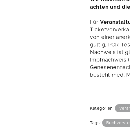
achten und di
Für
Veranstalt
Ticketvorverka
von einer aner
gültig, PCR-Tes
Nachweis ist g
Impfnachweis (
Genesenennachw
besteht med. M
Kategorien:
Vera
Tags:
Buchvorste