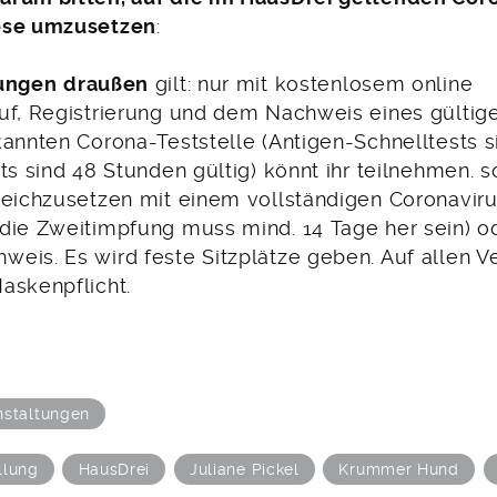
ese umzusetzen
:
ungen
draußen
gilt: nur mit kostenlosem online
uf, Registrierung und dem Nachweis eines gültig
kannten Corona-Teststelle (Antigen-Schnelltests 
ts sind 48 Stunden gültig) könnt ihr teilnehmen. s
leichzusetzen mit einem vollständigen Coronavir
die Zweitimpfung muss mind. 14 Tage her sein) o
eis. Es wird feste Sitzplätze geben. Auf allen 
askenpflicht.
nstaltungen
llung
HausDrei
Juliane Pickel
Krummer Hund