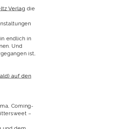
ltz Verlag
die
anstaltungen
n endlich in
nnen. Und
rgegangen ist,
ald) auf den
ama, Coming-
ittersweet –
g und dem