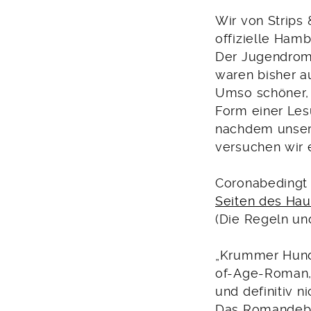
2021
Wir von Strips
offizielle Ham
Der Jugendroma
waren bisher a
Umso schöner, 
Form einer Les
nachdem unser 
versuchen wir 
Coronabeding
Seiten des Hau
(Die Regeln und
„Krummer Hund“
of-Age-Roman, 
und definitiv n
Das Romandebü