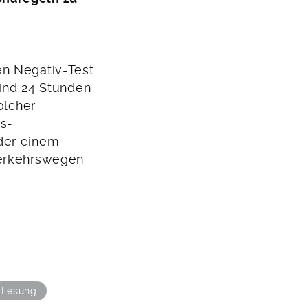
en Negativ-Test
sind 24 Stunden
olcher
us-
der einem
Verkehrswegen
Lesung