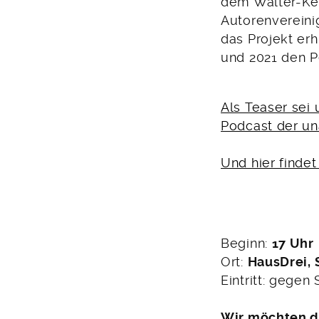
dem Walter-Ke
Autorenvereini
das Projekt erh
und 2021 den Pe
Als Teaser sei 
Podcast der u
Und hier finde
Beginn:
17 Uhr
Ort:
HausDrei, 
Eintritt: gegen
Wir möchten da