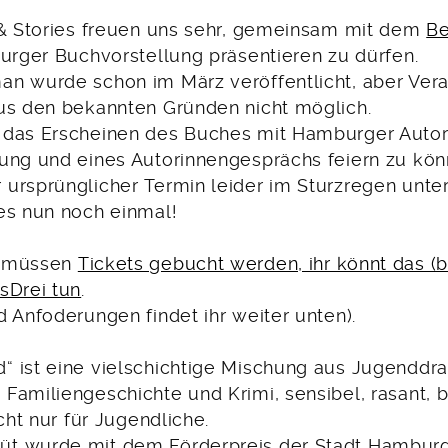
 & Stories freuen uns sehr, gemeinsam mit dem
Be
burger Buchvorstellung präsentieren zu dürfen.
n wurde schon im März veröffentlicht, aber Ver
us den bekannten Gründen nicht möglich.
das Erscheinen des Buches mit Hamburger Autori
ung und eines Autorinnengesprächs feiern zu kö
ursprünglicher Termin leider im Sturzregen unte
es nun noch einmal!
t müssen
Tickets gebucht werden, ihr könnt das (b
sDrei tun
.
 Anfoderungen findet ihr weiter unten).
 ist eine vielschichtige Mischung aus Jugenddr
Familiengeschichte und Krimi, sensibel, rasant, b
icht nur für Jugendliche.
t wurde mit dem Förderpreis der Stadt Hambur