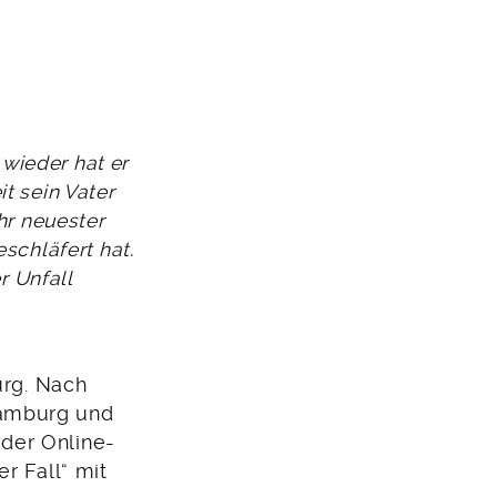
 wieder hat er
it sein Vater
hr neuester
schläfert hat.
r Unfall
urg. Nach
Hamburg und
 der Online-
r Fall“ mit