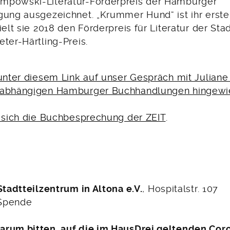
mpowski-Literatur-Förderpreis der Hamburger
gung ausgezeichnet. „Krummer Hund“ ist ihr erste
ielt sie 2018 den Förderpreis für Literatur der S
ter-Härtling-Preis.
unter diesem Link auf unser Gespräch mit Juliane
nabhängigen Hamburger Buchhandlungen hingewi
t sich die Buchbesprechung der ZEIT
.
Stadtteilzentrum in Altona e.V.
, Hospitalstr. 107
 Spende
rum bitten, auf die im HausDrei geltenden Cor