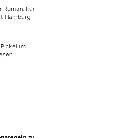
r Roman. Für
tadt Hamburg
 Pickel im
esen
.
onaregeln zu