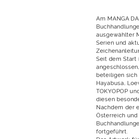
Am MANGA DAY 
Buchhandlunge
ausgewählter M
Serien und akt
Zeichenanleitun
Seit dem Start
angeschlossen
beteiligen sic
Hayabusa, Loew
TOKYOPOP und 
diesen besonde
Nachdem der e
Österreich un
Buchhandlungen
fortgeführt.