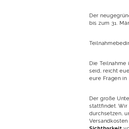
Der neugegründ
bis zum 31. Mär
Teilnahmebedi
Die Teilnahme i
seid, reicht e
eure Fragen i
Der große Unte
stattfindet. Wi
durchsetzen, u
Versandkosten
Sichtbarkeit
vo