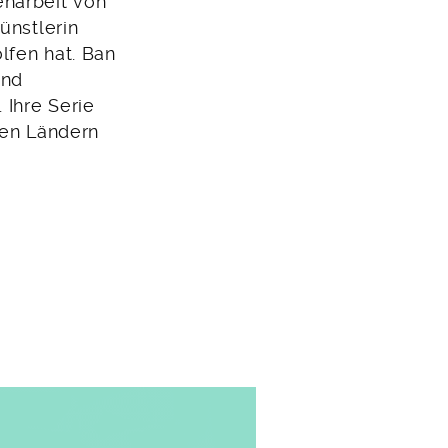
narbeit von
ünstlerin
lfen hat. Ban
und
 Ihre Serie
hen Ländern