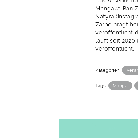
Das Artwork f
Mangaka Ban Zar
Natyra (Instag
Zarbo prägt be
veröffentlicht d
läuft seit 202
veröffentlicht.
Kategorien:
Vera
Tags:
Manga