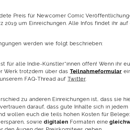
ete Preis für Newcomer Comic Veröffentlichunge
z 2019 um Einreichungen. Alle Infos findet ihr auf
ngungen werden wie folgt beschrieben:
st für alle Indie-Künstler*innen offen! Wenn ihr e
uer Werk trotzdem über das
Teilnahmeformular
ein
n unserem FAQ-Thread auf
Twitter
.
rschied zu anderen Einreichungen ist, dass sie hi
r vertrauen darauf, dass gute Inhalte sich in jede
nd wollen euch die teils hohen Kosten für Beleg
 ersparen, sowie
digitalen
Formaten eine
gleichw
r den Augen des Preiskomitees geben.