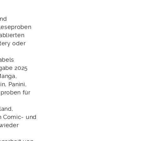
und
 Leseproben
ablierten
tery oder
abels
gabe 2025
Manga,
, Panini,
proben für
land,
h Comic- und
 wieder