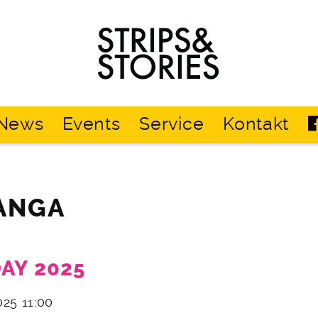
Strips
&
Stories
News
Events
Service
Kontakt
ANGA
AY 2025
025 11:00