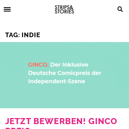
Skip
Strips
to
&
content
Stories
Strips
Graphic
&
Novels,
TAG: INDIE
Stories
Comics,
Bücher
JETZT BEWERBEN! GINCO