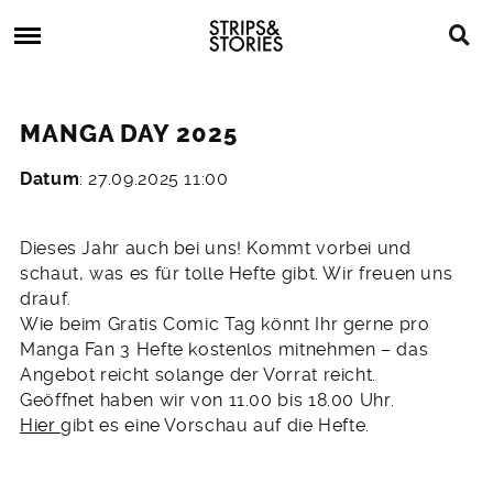
Skip
Strips
to
&
content
Stories
Strips
Graphic
&
Novels,
MANGA DAY 2025
Stories
Comics,
Bücher
Datum
: 27.09.2025 11:00
29.
Juli
2025
Dieses Jahr auch bei uns! Kommt vorbei und
schaut, was es für tolle Hefte gibt. Wir freuen uns
drauf.
Wie beim Gratis Comic Tag könnt Ihr gerne pro
Manga Fan 3 Hefte kostenlos mitnehmen – das
Angebot reicht solange der Vorrat reicht.
Geöffnet haben wir von 11.00 bis 18.00 Uhr.
Hier
gibt es eine Vorschau auf die Hefte.