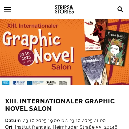
Skip
Strips
to
&
content
Stories
Strips
Graphic
&
Novels,
Stories
Comics,
Bücher
XIII. INTERNATIONALER GRAPHIC
NOVEL SALON
Datum
: 23.10.2025 19:00 bis 23.10.2025 21:00
11.
Ort
: Institut français, Heimhuder Straße 55, 20148