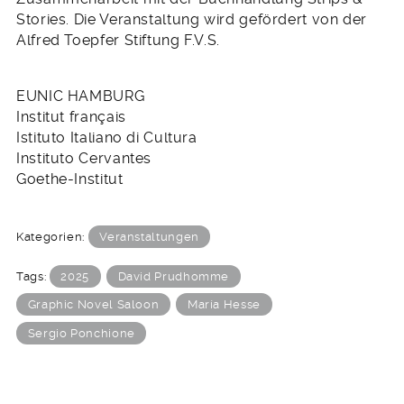
Stories. Die Veranstaltung wird gefördert von der
Alfred Toepfer Stiftung F.V.S.
EUNIC HAMBURG
Institut français
Istituto Italiano di Cultura
Instituto Cervantes
Goethe-Institut
Kategorien:
Veranstaltungen
Tags:
2025
David Prudhomme
Graphic Novel Saloon
María Hesse
Sergio Ponchione
BEITRAGSNAVIGATION