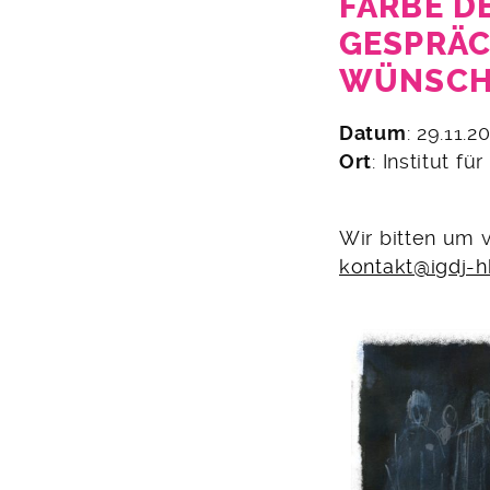
FARBE D
GESPRÄC
WÜNSC
21.
Datum
: 29.11.2
Juli
Ort
: Institut 
2023
Wir bitten um 
kontakt@igdj-h