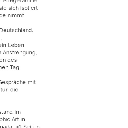
 Pflegefamilie
ie sich isoliert
nde nimmt.
 Deutschland,
,
 ein Leben
n Anstrengung,
gen des
lnen Tag.
 Gespräche mit
tur, die
stand im
hic Art in
nada. 40 Seiten