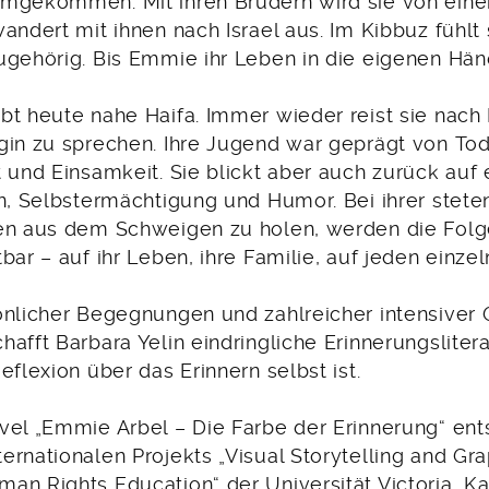
mgekommen. Mit ihren Brüdern wird sie von einer
andert mit ihnen nach Israel aus. Im Kibbuz fühlt s
ugehörig. Bis Emmie ihr Leben in die eigenen Hä
bt heute nahe Haifa. Immer wieder reist sie nach
gin zu sprechen. Ihre Jugend war geprägt von Tod
 und Einsamkeit. Sie blickt aber auch zurück auf
on, Selbstermächtigung und Humor. Bei ihrer stete
en aus dem Schweigen zu holen, werden die Fol
bar – auf ihr Leben, ihre Familie, auf jeden einze
önlicher Begegnungen und zahlreicher intensiver
afft Barbara Yelin eindringliche Erinnerungslitera
eflexion über das Erinnern selbst ist.
vel „Emmie Arbel – Die Farbe der Erinnerung“ ent
rnationalen Projekts „Visual Storytelling and Grap
an Rights Education“ der Universität Victoria, Ka