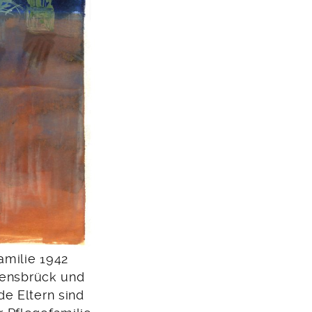
amilie 1942
avensbrück und
ide Eltern sind