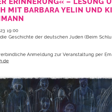
ER ERINNERUNG« – LESUNG 
H MIT BARBARA YELIN UND K
HMANN
023 19:00
für die Geschichte der deutschen Juden (Beim Schl
verbindliche Anmeldung zur Veranstaltung per Ema
h.de