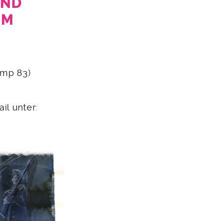
UND
IM
ump 83)
il unter: