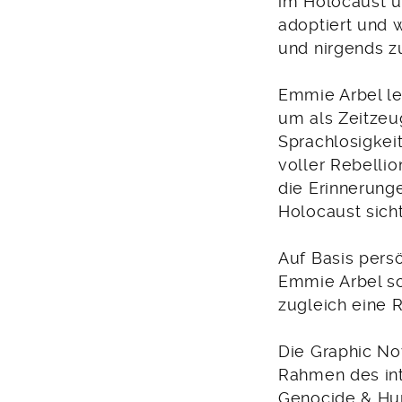
im Holocaust u
adoptiert und w
und nirgends z
Emmie Arbel le
um als Zeitzeu
Sprachlosigkeit
voller Rebelli
die Erinnerung
Holocaust sicht
Auf Basis pers
Emmie Arbel sch
zugleich eine R
Die Graphic No
Rahmen des inte
Genocide & Hum