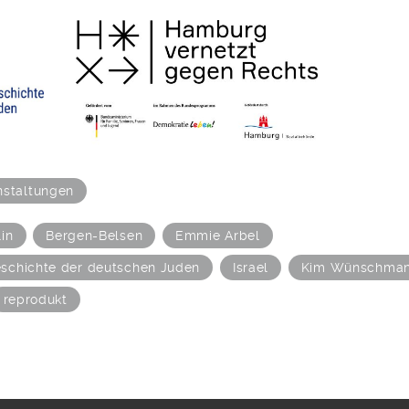
nstaltungen
in
Bergen-Belsen
Emmie Arbel
 Geschichte der deutschen Juden
Israel
Kim Wünschma
reprodukt