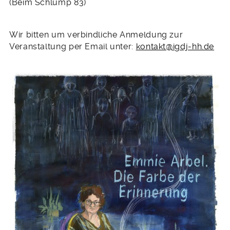
2023
(Beim Schlump 83)
Wir bitten um verbindliche Anmeldung zur
Veranstaltung per Email unter:
kontakt@igdj-hh.de