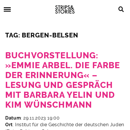
Skip
Strips
to
&
content
Stories
Strips
Graphic
&
Novels,
TAG: BERGEN-BELSEN
Stories
Comics,
Bücher
BUCHVORSTELLUNG:
»EMMIE ARBEL. DIE FARBE
DER ERINNERUNG« –
LESUNG UND GESPRÄCH
MIT BARBARA YELIN UND
KIM WÜNSCHMANN
21.
Datum
: 29.11.2023 19:00
Juli
Ort
: Institut für die Geschichte der deutschen Juden