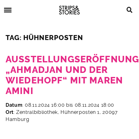
Skip
Strips
to
&
content
Stories
Strips
Graphic
&
Novels,
TAG: HÜHNERPOSTEN
Stories
Comics,
Bücher
AUSSTELLUNGSERÖFFNUN
„AHMADJAN UND DER
WIEDEHOPF“ MIT MAREN
AMINI
20.
Datum
: 08.11.2024 16:00 bis 08.11.2024 18:00
Oktober
Ort
: Zentralbibliothek, Hühnerposten 1, 20097
2024
Hamburg