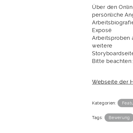
Über den Onlin
persönliche A
Arbeitsbiografi
Exposé
Arbeitsproben a
weitere
Storyboardseit
Bitte beachten
Webseite der H
Kategorien:
Feat
Tags:
Bewerung