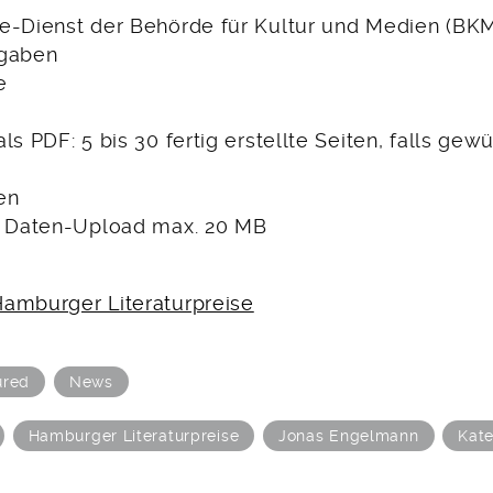
e-Dienst der Behörde für Kultur und Medien (BKM
ngaben
e
ls PDF: 5 bis 30 fertig erstellte Seiten, falls gew
en
: Daten-Upload max. 20 MB
amburger Literaturpreise
ured
News
Hamburger Literaturpreise
Jonas Engelmann
Kat