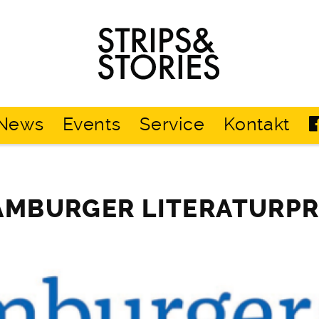
Strips
&
Stories
News
Events
Service
Kontakt
AMBURGER LITERATURPR