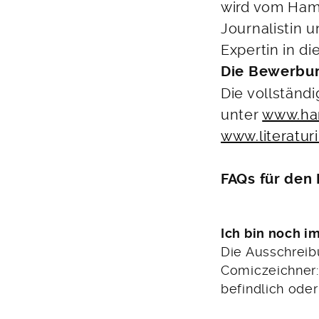
wird vom Hamb
Journalistin u
Expertin in di
Die Bewerbung
Die vollständ
unter
www.ham
www.literatur
FAQs für den 
Ich bin noch i
Die Ausschreib
Comiczeichner:
befindlich oder