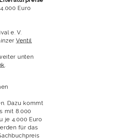
 Literaturpreise
4.000 Euro
al e. V.
ainzer
Ventil
weiter unten
nk
.
men
en. Dazu kommt
s mit 8.000
zu je 4.000 Euro
werden für das
Sachbuchpreis