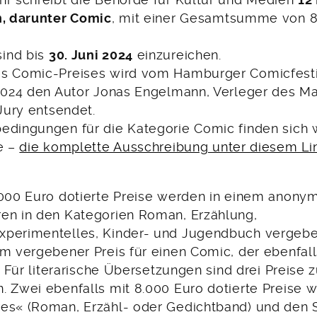
hr schreibt die Behörde für Kultur und Medien
12
n, darunter Comic
, mit einer Gesamtsumme von 8
ind bis
30. Juni 2024
einzureichen.
s Comic-Preises wird vom Hamburger Comicfestiv
 2024 den Autor Jonas Engelmann, Verleger des M
 Jury entsendet.
edingungen für die Kategorie Comic finden sich 
e –
die komplette Ausschreibung unter diesem Li
.000 Euro dotierte Preise werden in einem anony
en in den Kategorien Roman, Erzählung,
xperimentelles, Kinder- und Jugendbuch vergeb
ym vergebener Preis für einen Comic, der ebenfall
t. Für literarische Übersetzungen sind drei Preise 
. Zwei ebenfalls mit 8.000 Euro dotierte Preise 
es« (Roman, Erzähl- oder Gedichtband) und den 