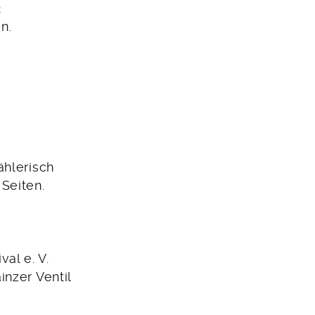
2
n.
ählerisch
Seiten.
al e. V.
nzer Ventil