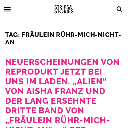
Skip
Strips
to
&
content
Stories
Strips
Graphic
&
Novels,
TAG: FRÄULEIN RÜHR-MICH-NICHT-
Stories
Comics,
AN
Bücher
NEUERSCHEINUNGEN VON
REPRODUKT JETZT BEI
UNS IM LADEN. „ALIEN“
VON AISHA FRANZ UND
DER LANG ERSEHNTE
DRITTE BAND VON
„FRÄULEIN RÜHR-MICH-