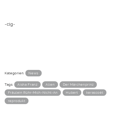
-clg-
Kategorien:
News
Tags:
Aisha Franz
Alien
Der Märchenprinz
Fräulein Rühr-Mich-Nicht-An
Hubert
kerascoët
reprodukt