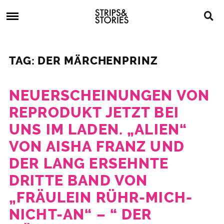
Skip
Strips
to
&
content
Stories
Strips
Graphic
&
Novels,
TAG: DER MÄRCHENPRINZ
Stories
Comics,
Bücher
NEUERSCHEINUNGEN VON
REPRODUKT JETZT BEI
UNS IM LADEN. „ALIEN“
VON AISHA FRANZ UND
DER LANG ERSEHNTE
DRITTE BAND VON
„FRÄULEIN RÜHR-MICH-
NICHT-AN“ – “ DER