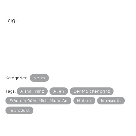
-clg-
Kategorien:
News
Tags:
Aisha Franz
Alien
Der Märchenprinz
Fräulein Rühr-Mich-Nicht-An
Hubert
kerascoët
reprodukt