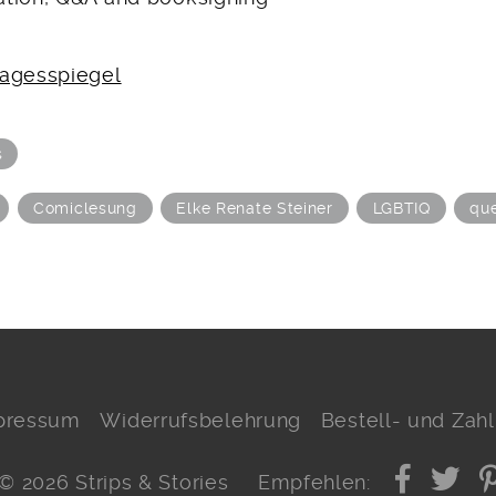
agesspiegel
s
Comiclesung
Elke Renate Steiner
LGBTIQ
qu
pressum
Widerrufsbelehrung
Bestell- und Za
© 2026 Strips & Stories
Empfehlen: