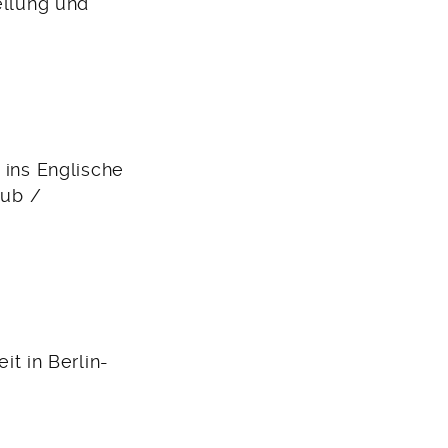
ellung und
 ins Englische
aub /
t in Berlin-