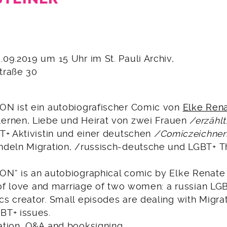
9
09.2019 um 15 Uhr im St. Pauli Archiv,
traße 30
N ist ein autobiografischer Comic von
Elke Rena
ernen, Liebe und Heirat von zwei Frauen
/erzähl
T+ Aktivistin und einer deutschen
/Comiczeichner
deln Migration, /russisch-deutsche und LGBT+ 
N“ is an autobiographical comic by Elke Renate S
 of love and marriage of two women: a russian LGB
s creator. Small episodes are dealing with Migrat
BT+ issues.
tion, Q&A and booksigning