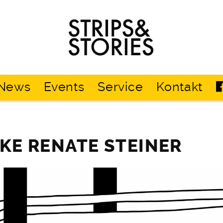
Strips
&
Stories
News
Events
Service
Kontakt
LKE RENATE STEINER