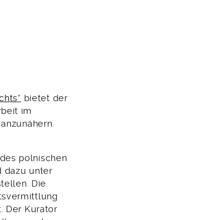
chts“
bietet der
beit im
 anzunähern.
des polnischen
d dazu unter
tellen. Die
tsvermittlung
. Der Kurator