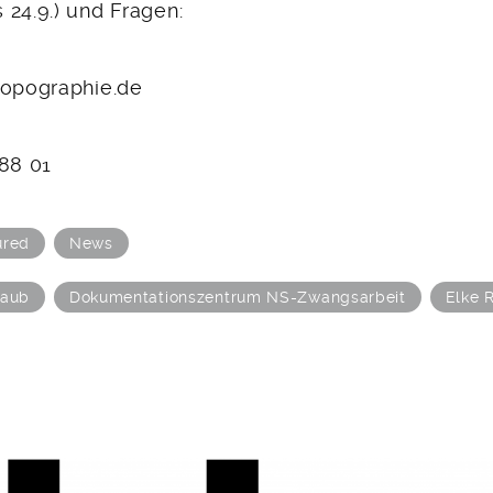
 24.9.) und Fragen:
topographie.de
288 01
ured
News
laub
Dokumentationszentrum NS-Zwangsarbeit
Elke 