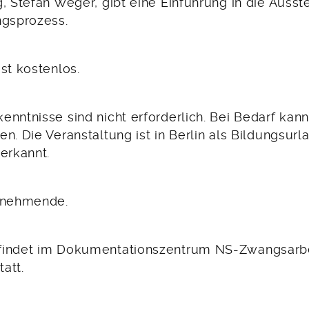
, Stefan Weger, gibt eine Einführung in die Ausst
ngsprozess.
st kostenlos.
nntnisse sind nicht erforderlich. Bei Bedarf kann
n. Die Veranstaltung ist in Berlin als Bildungsurl
erkannt.
ilnehmende.
indet im Dokumentationszentrum NS-Zwangsarbei
att.