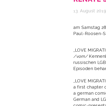
13. August 201
am Samstag 28.
Paul-Roosen-S
„LOVE MIGRATIO
/vom/
Kennenl
russischen LGB
Episoden behan
„LOVE MIGRATIO
a first chapter
a german comic
German and LG
comic-presenta