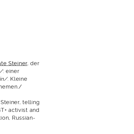
te Steiner
, der
t/
: einer
in/
. Kleine
Themen./
teiner, telling
T+ activist and
ion, Russian-