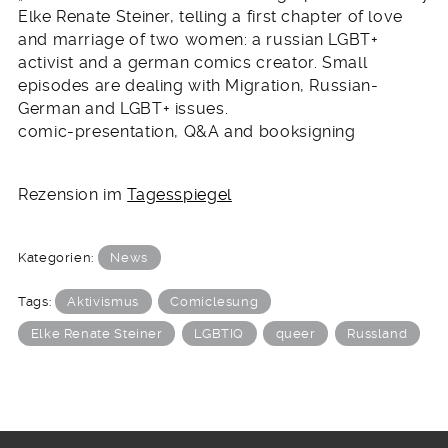
Elke Renate Steiner, telling a first chapter of love
and marriage of two women: a russian LGBT+
activist and a german comics creator. Small
episodes are dealing with Migration, Russian-
German and LGBT+ issues.
comic-presentation, Q&A and booksigning
Rezension im
Tagesspiegel
Kategorien:
News
Tags:
Aktivismus
Comiclesung
Elke Renate Steiner
LGBTIQ
queer
Russland