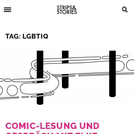
Skip
Strips
to
&
content
Stories
Strips
Graphic
&
Novels,
TAG: LGBTIQ
Stories
Comics,
Bücher
COMIC-LESUNG UND