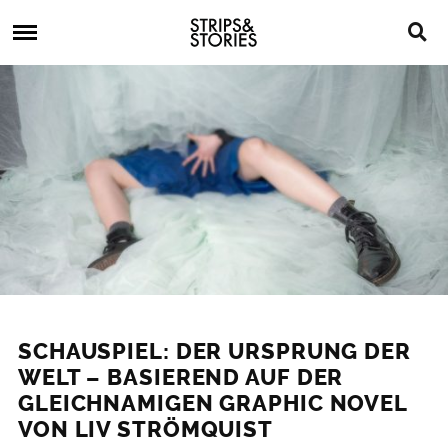
Skip
Strips
to
&
content
Stories
Strips
Graphic
&
Novels,
Stories
Comics,
Bücher
SCHAUSPIEL: DER URSPRUNG DER
WELT – BASIEREND AUF DER
GLEICHNAMIGEN GRAPHIC NOVEL
VON LIV STRÖMQUIST