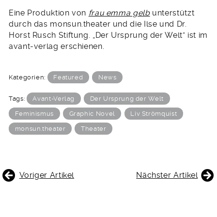
Eine Produktion von
frau emma gelb
unterstützt
durch das monsun.theater und die Ilse und Dr.
Horst Rusch Stiftung. „Der Ursprung der Welt” ist im
avant-verlag erschienen.
Kategorien:
Featured
News
Tags:
Avant-Verlag
Der Ursprung der Welt
Feminismus
Graphic Novel
Liv Strömquist
monsun.theater
Theater
BEITRAGSNAVIGATION
Voriger Artikel
Nächster Artikel