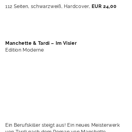
112 Seiten, schwarzweiß, Hardcover,
EUR 24,00
Manchette & Tardi – Im Visier
Edition Moderne
Ein Berufskiller steigt aus! Ein neues Meisterwerk
von Tardi nach dem Roman von Manchette.
Bereits auf der ersten Seite wird man mit dem
Beruf der Hauptfigur Martin Terrier konfrontiert: er
ist Berufskiller. Doch Terrier hat genug. Er will
aussteigen und zurück zu seiner Jugendliebe Alice.