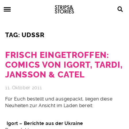
Skip
Strips
to
&
content
Stories
Strips
Graphic
&
Novels,
TAG: UDSSR
Stories
Comics,
Bücher
FRISCH EINGETROFFEN:
COMICS VON IGORT, TARDI,
JANSSON & CATEL
11. Oktober 2011
Für Euch bestellt und ausgepackt, liegen diese
Neuheiten zur Ansicht im Laden bereit:
Igort – Berichte aus der Ukraine