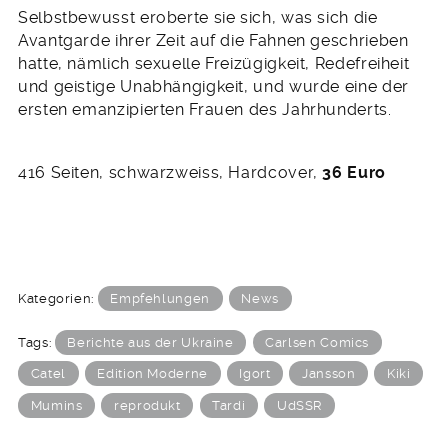
416 Seiten, schwarzweiss, Hardcover,
36 Euro
Kategorien:
Empfehlungen
News
Tags:
Berichte aus der Ukraine
Carlsen Comics
Catel
Edition Moderne
Igort
Jansson
Kiki
Mumins
reprodukt
Tardi
UdSSR
© 2026 Strips & Stories