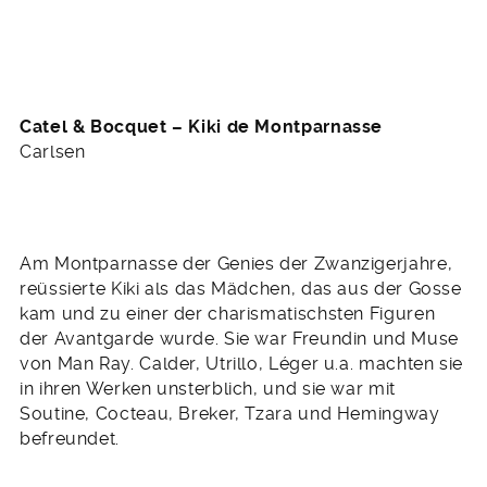
Am Montparnasse der Genies der Zwanzigerjahre,
reüssierte Kiki als das Mädchen, das aus der Gosse
kam und zu einer der charismatischsten Figuren
der Avantgarde wurde. Sie war Freundin und Muse
von Man Ray. Calder, Utrillo, Léger u.a. machten sie
in ihren Werken unsterblich, und sie war mit
Soutine, Cocteau, Breker, Tzara und Hemingway
befreundet.
Selbstbewusst eroberte sie sich, was sich die
Avantgarde ihrer Zeit auf die Fahnen geschrieben
hatte, nämlich sexuelle Freizügigkeit, Redefreiheit
und geistige Unabhängigkeit, und wurde eine der
ersten emanzipierten Frauen des Jahrhunderts.