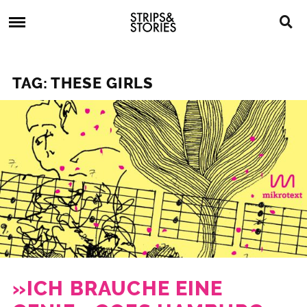
Skip
Strips
to
&
content
Stories
Strips
Graphic
&
Novels,
TAG: THESE GIRLS
Stories
Comics,
Bücher
»ICH BRAUCHE EINE