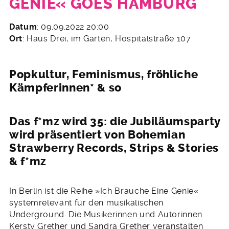
GENIE« GOES HAMBURG
3.
Datum
: 09.09.2022 20:00
August
Ort
: Haus Drei, im Garten, Hospitalstraße 107
2022
Popkultur, Feminismus, fröhliche
Kämpferinnen* & so
Das f*mz wird 35: die Jubiläumsparty
wird präsentiert von Bohemian
Strawberry Records, Strips & Stories
& f*mz
In Berlin ist die Reihe »Ich Brauche Eine Genie«
systemrelevant für den musikalischen
Underground. Die Musikerinnen und Autorinnen
Kersty Grether und Sandra Grether veranstalten