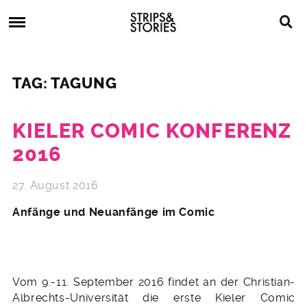
Skip
Strips
to
&
content
Stories
Strips
Graphic
&
Novels,
TAG: TAGUNG
Stories
Comics,
Bücher
KIELER COMIC KONFERENZ
2016
27. August 2016
Anfänge und Neuanfänge im Comic
Vom 9.-11. September 2016 findet an der Christian-
Albrechts-Universität die erste Kieler Comic