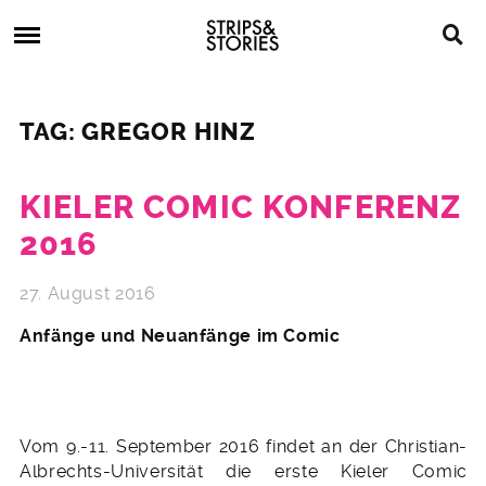
Skip
Strips
to
&
content
Stories
Strips
Graphic
&
Novels,
TAG: GREGOR HINZ
Stories
Comics,
Bücher
KIELER COMIC KONFERENZ
2016
27. August 2016
Anfänge und Neuanfänge im Comic
Vom 9.-11. September 2016 findet an der Christian-
Albrechts-Universität die erste Kieler Comic