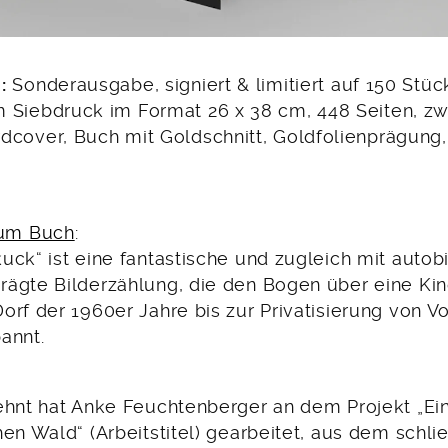
:
Sonderausgabe, signiert & limitiert auf 150 Stüc
m Siebdruck im Format 26 x 38 cm, 448 Seiten, zwe
rdcover, Buch mit Goldschnitt, Goldfolienprägung
um Buch
:
uck“ ist eine fantastische und zugleich mit autob
ägte Bilderzählung, die den Bogen über eine Kin
orf der 1960er Jahre bis zur Privatisierung von V
annt.
ehnt hat Anke Feuchtenberger an dem Projekt „Ei
en Wald“ (Arbeitstitel) gearbeitet, aus dem schlie