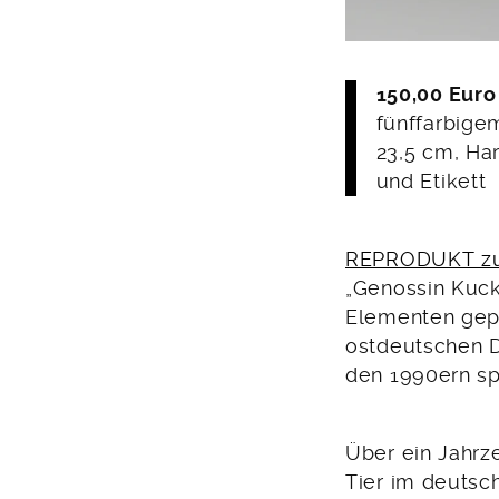
150,00 Euro 
fünffarbige
23,5 cm, Ha
und Etikett
REPRODUKT z
„Genossin Kuck
Elementen gepr
ostdeutschen D
den 1990ern sp
Über ein Jahrz
Tier im deutsch