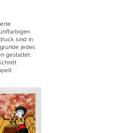
erte
ünffarbigen
ruck sind in
rgründe jedes
n gestaltet.
schnitt
pelt.