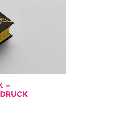
K –
BDRUCK