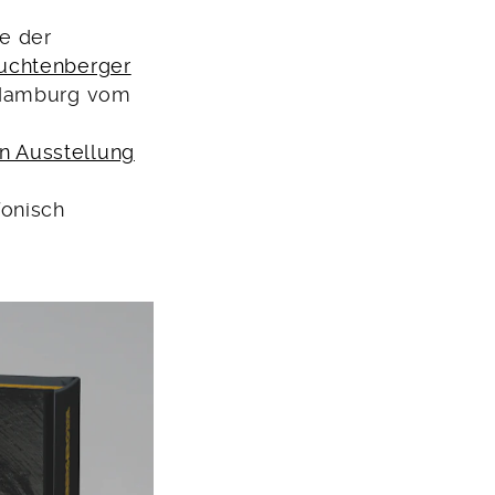
e der
uchtenberger
l Hamburg vom
en Ausstellung
fonisch