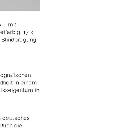
k – mit
ifarbig, 17 x
, Blindprägung
iografischen
dheit in einem
olkseigentum in
n deutsches
ßlich die