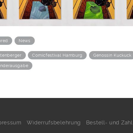
ured
News
tenberger
Comicfestival Hamburg
Genossin Kuckuck
nderausgabe
pressum
Widerrufsbelehrung
Bestell- und Za