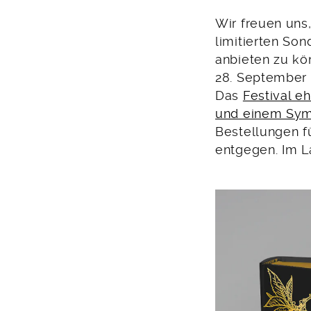
Wir freuen uns
limitierten So
anbieten zu kö
28. September b
Das
Festival e
und einem Sy
Bestellungen 
entgegen. Im L