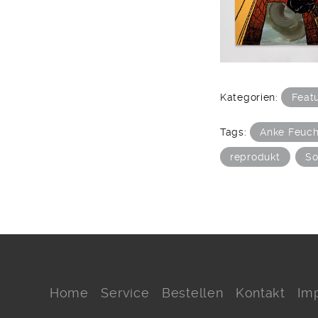
Kategorien:
Feat
Tags:
Anke Feuch
reprodukt
So
Home
Service
Bestellen
Kontakt
Im