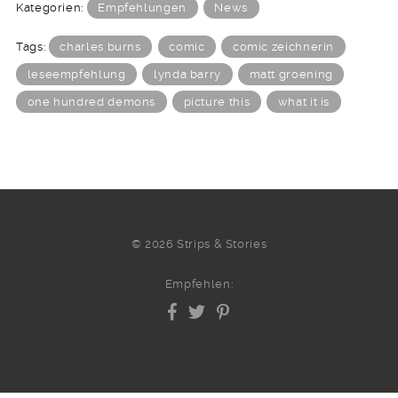
Kategorien:
Empfehlungen
News
Tags:
charles burns
comic
comic zeichnerin
leseempfehlung
lynda barry
matt groening
one hundred demons
picture this
what it is
© 2026 Strips & Stories
Empfehlen: