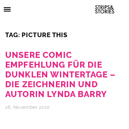
Skip
Strips
to
&
content
Stories
Strips
Graphic
&
Novels,
TAG: PICTURE THIS
Stories
Comics,
Bücher
UNSERE COMIC
EMPFEHLUNG FÜR DIE
DUNKLEN WINTERTAGE –
DIE ZEICHNERIN UND
AUTORIN LYNDA BARRY
26. November 2010