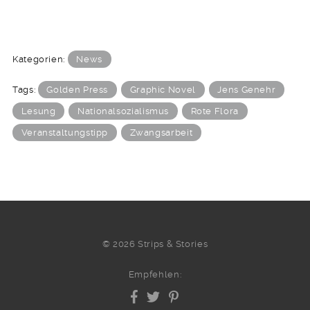
Kategorien:
News
Tags:
Golden Press
Graphic Novel
Jens Genehr
Lesung
Nationalsozialismus
Rote Flora
Veranstaltungstipp
Zwangsarbeit
© 2026 Strips & Stories
Empfehlen: