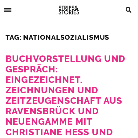
Skip
Strips
to
&
content
Stories
Strips
Graphic
&
Novels,
TAG: NATIONALSOZIALISMUS
Stories
Comics,
Bücher
BUCHVORSTELLUNG UND
GESPRÄCH:
EINGEZEICHNET.
ZEICHNUNGEN UND
ZEITZEUGENSCHAFT AUS
RAVENSBRÜCK UND
NEUENGAMME MIT
CHRISTIANE HESS UND B