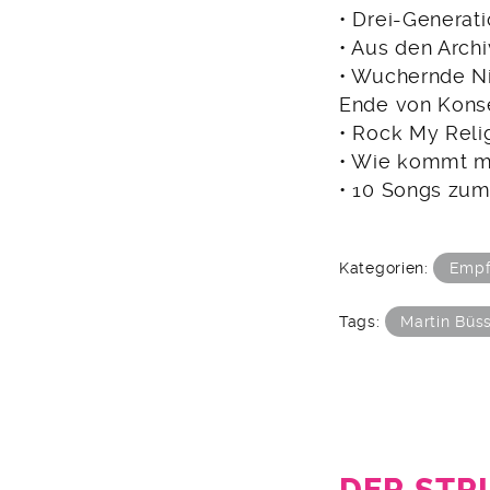
• Drei-Generat
• Aus den Arch
• Wuchernde Ni
Ende von Kons
• Rock My Reli
• Wie kommt m
• 10 Songs zum
Kategorien:
Empf
Tags:
Martin Büs