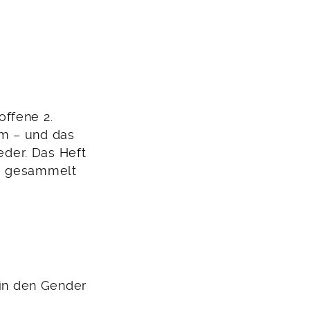
offene 2.
rm – und das
ieder. Das Heft
te gesammelt
 in den Gender