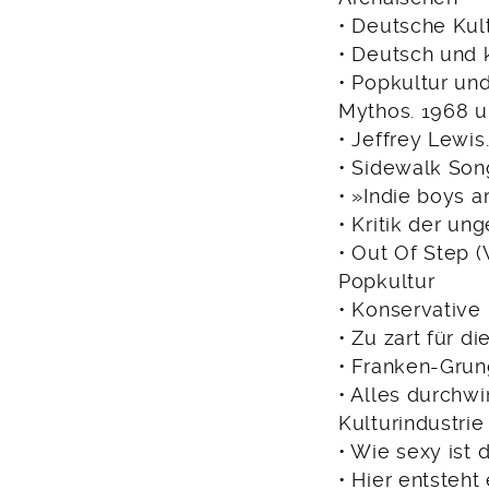
• Deutsche Kul
• Deutsch und 
• Popkultur und
Mythos. 1968 u
• Jeffrey Lewis
• Sidewalk Son
• »Indie boys a
• Kritik der un
• Out Of Step 
Popkultur
• Konservative
• Zu zart für 
• Franken-Gru
• Alles durchw
Kulturindustrie
• Wie sexy ist 
• Hier entsteh