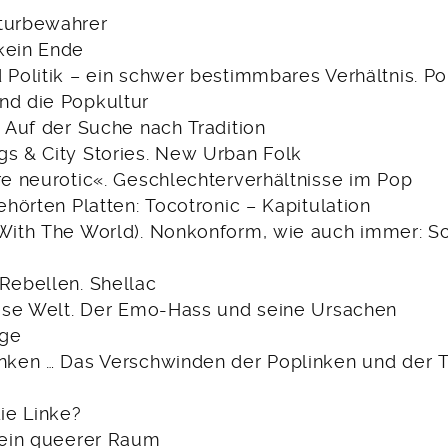
turbewahrer
kein Ende
 Politik – ein schwer bestimmbares Verhältnis. Pop
nd die Popkultur
. Auf der Suche nach Tradition
gs & City Stories. New Urban Folk
re neurotic«. Geschlechterverhältnisse im Pop
gehörten Platten: Tocotronic – Kapitulation
(With The World). Nonkonform, wie auch immer: Sc
 Rebellen. Shellac
diese Welt. Der Emo-Hass und seine Ursachen
nge
inken … Das Verschwinden der Poplinken und der 
die Linke?
t ein queerer Raum