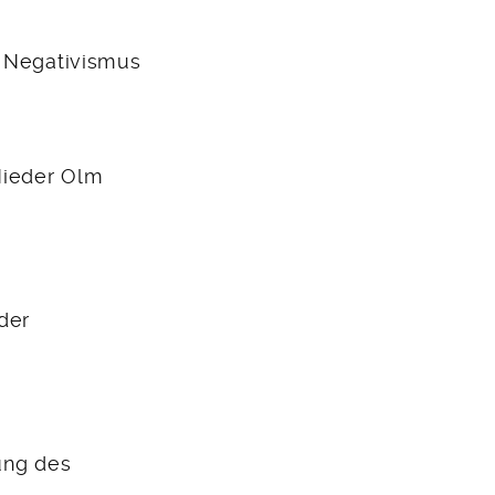
n Negativismus
Nieder Olm
der
ung des