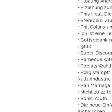
• Floating Ana
• Erziehung zu
• This Heat. D
• Stereolab. Zu
• Phil Collins u
• Ich ist eine 
• Gottseidank 
(1988)
• Super Discou
• Barbecue wit
• Pop als Wahlh
• Ewig stampft
Kulturindustrie
• Ban Marriage
• Nicht zu zz t
• Sonic Youth 
• Die neue Ein
Archaischen