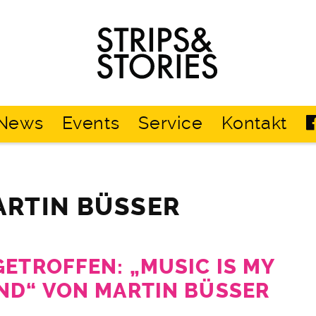
Strips
&
Stories
News
Events
Service
Kontakt
ARTIN BÜSSER
GETROFFEN: „MUSIC IS MY
ND“ VON MARTIN BÜSSER