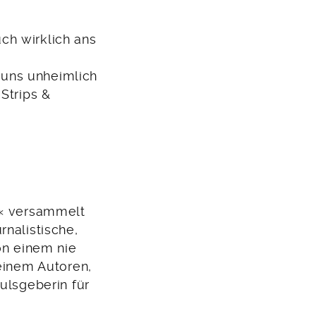
ch wirklich ans
r uns unheimlich
Strips &
d« versammelt
rnalistische,
von einem nie
 einem Autoren,
pulsgeberin für