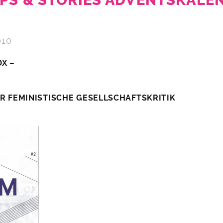
IPS & STORIES ADVENTSKALE
010
OX –
ÜR FEMINISTISCHE GESELLSCHAFTSKRITIK