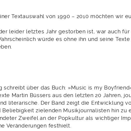
iner Textauswahl von 1990 – 2010 möchten wir eu
der leider letztes Jahr gestorben ist, war auch fü
Wahrscheinlich würde es ohne ihn und seine Texte 
eben.
ag schreibt über das Buch: »Music is my Boyfrien
te Martin Büssers aus den letzten 20 Jahren, jou
und literarische. Der Band zeigt die ­Entwicklung 
 Beliebigkeit ­zielenden Musikjournalisten hin zu
ndeter Zweifel an der Pop­kultur als wich­tiger Im
he ­Veränderungen festhielt.