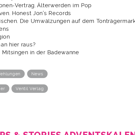
ionen-Vertrag. Älterwerden im Pop
iven. Honest Jon’s Records
schen. Die Umwälzungen auf dem ­Tonträger­mar
ens
gion
an hier raus?
 Mitsingen in der Badewanne
ehlungen
News
ser
Ventil Verlag