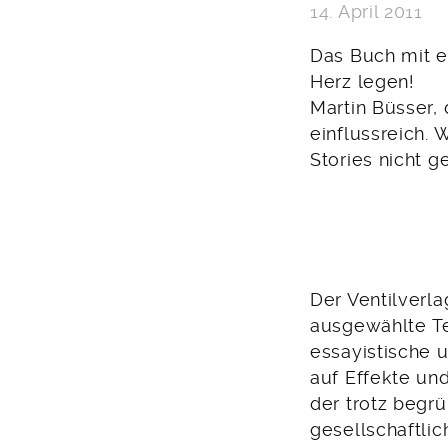
14. April 2011
Das Buch mit e
Herz legen!
Martin Büsser, 
einflussreich. 
Stories nicht g
Der Ventilverl
ausgewählte Tex
essay­istische 
auf Effekte und
der trotz begrü
gesellschaftlic