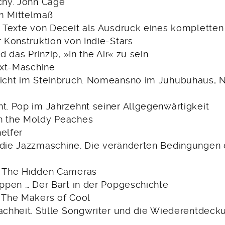
rchy. John Cage
m Mittelmaß
ie Texte von Deceit als Ausdruck eines komplette
r Konstruktion von Indie-Stars
nd das Prinzip, »In the Air« zu sein
Text-Maschine
nicht im Steinbruch. Nomeansno im Juhubuhaus, 
nt. Pop im Jahrzehnt seiner Allgegenwärtigkeit
h the Moldy Peaches
elfer
 die Jazzmaschine. Die veränderten Bedingungen 
. The Hidden Cameras
oppen … Der Bart in der Popgeschichte
– The Makers of Cool
fachheit. Stille Songwriter und die Wiederentdeck