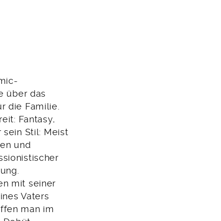
mic-
de über das
 die Familie.
eit: Fantasy,
sein Stil: Meist
hen und
sionistischer
tung.
n mit seiner
ines Vaters
 offen man im