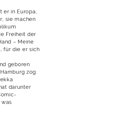
 er in Europa,
er; sie machen
ublikum
e Freiheit der
Hand – Meine
 für die er sich
and geboren
h Hamburg zog.
Mekka
hat darunter
 Comic-
, was