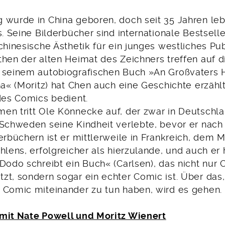
 wurde in China geboren, doch seit 35 Jahren lebt
s. Seine Bilderbücher sind internationale Bestsell
chinesische Ästhetik für ein junges westliches P
hen der alten Heimat des Zeichners treffen auf di
 seinem autobiografischen Buch »An Großvaters 
na« (Moritz) hat Chen auch eine Geschichte erzählt,
 des Comics bedient.
en tritt Ole Könnecke auf, der zwar in Deutschl
 Schweden seine Kindheit verlebte, bevor er nac
erbüchern ist er mittlerweile in Frankreich, dem 
hlens, erfolgreicher als hierzulande, und auch er 
Dodo schreibt ein Buch« (Carlsen), das nicht nur
zt, sondern sogar ein echter Comic ist. Über das
 Comic miteinander zu tun haben, wird es gehen.
mit Nate Powell und Moritz Wienert