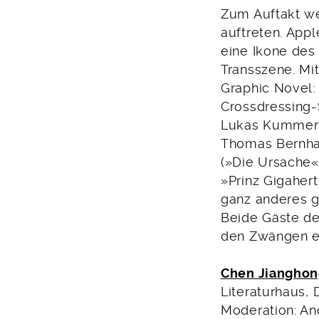
Zum Auftakt w
auftreten. Appl
eine Ikone des
Transszene. Mi
Graphic Novel:
Crossdressing-S
Lukas Kummer 
Thomas Bernhar
(»Die Ursache«
»Prinz Gigaher
ganz anderes g
Beide Gäste de
den Zwängen ei
Chen Jianghon
Literaturhaus, 
Moderation: An