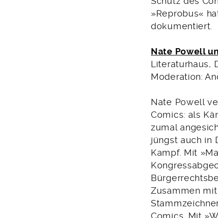
Schutz des Com
»Reprobus« hat
dokumentiert.
Nate Powell un
Literaturhaus, 
Moderation: An
Nate Powell ver
Comics: als Kä
zumal angesich
jüngst auch in
Kampf. Mit »Ma
Kongressabgeor
Bürgerrechts
Zusammen mit i
Stammzeichner
Comics. Mit »Wa