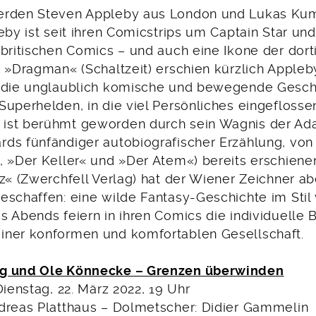
erden Steven Appleby aus London und Lukas Ku
eby ist seit ihren Comicstrips um Captain Star un
 britischen Comics – und auch eine Ikone der dort
t »Dragman« (Schaltzeit) erschien kürzlich Appleb
 die unglaublich komische und bewegende Gesch
uperhelden, in die viel Persönliches eingeflossen
ist berühmt geworden durch sein Wagnis der Ada
ds fünfändiger autobiografischer Erzählung, von
, »Der Keller« und »Der Atem«) bereits erschienen
tz« (Zwerchfell Verlag) hat der Wiener Zeichner a
eschaffen: eine wilde Fantasy-Geschichte im Stil
s Abends feiern in ihren Comics die individuelle 
ner konformen und komfortablen Gesellschaft.
g und Ole Könnecke – Grenzen überwinden
Dienstag, 22. März 2022, 19 Uhr
dreas Platthaus – Dolmetscher: Didier Gammelin