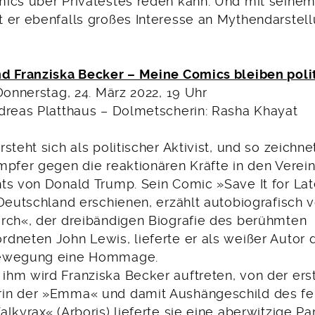
ics über Privatestes reden kann. Und mit seine
 er ebenfalls großes Interesse an Mythendarstel
d Franziska Becker – Meine Comics bleiben poli
Donnerstag, 24. März 2022, 19 Uhr
dreas Platthaus – Dolmetscherin: Rasha Khayat
steht sich als politischer Aktivist, und so zeichne
mpfer gegen die reaktionären Kräfte in den Verein
ts von Donald Trump. Sein Comic »Save It for Late
 Deutschland erschienen, erzählt autobiografisch
rch«, der dreibändigen Biografie des berühmten
dneten John Lewis, lieferte er als weißer Autor
bewegung eine Hommage.
hm wird Franziska Becker auftreten, von der er
in der »Emma« und damit Aushängeschild des fe
lkyrax« (Arboris) lieferte sie eine aberwitzige Pa