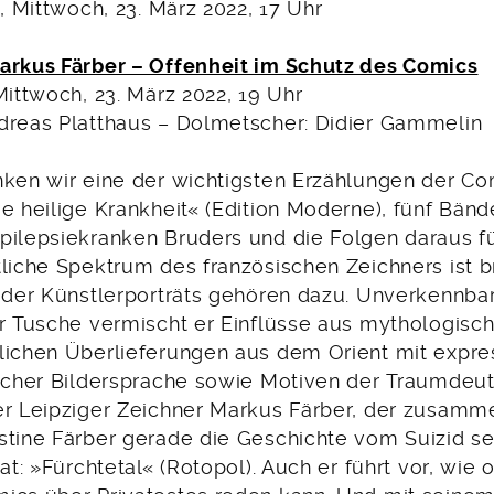
s, Mittwoch, 23. März 2022, 17 Uhr
arkus Färber – Offenheit im Schutz des Comics
Mittwoch, 23. März 2022, 19 Uhr
dreas Platthaus – Dolmetscher: Didier Gammelin
nken wir eine der wichtigsten Erzählungen der Co
e heilige Krankheit« (Edition Moderne), fünf Bän
pilepsiekranken Bruders und die Folgen daraus für
liche Spektrum des französischen Zeichners ist br
oder Künstlerporträts gehören dazu. Unverkennbar 
er Tusche vermischt er Einflüsse aus mythologisc
lichen Überlieferungen aus dem Orient mit expres
ischer Bildersprache sowie Motiven der Traumdeu
er Leipziger Zeichner Markus Färber, der zusamme
stine Färber gerade die Geschichte vom Suizid se
hat: »Fürchtetal« (Rotopol). Auch er führt vor, wie