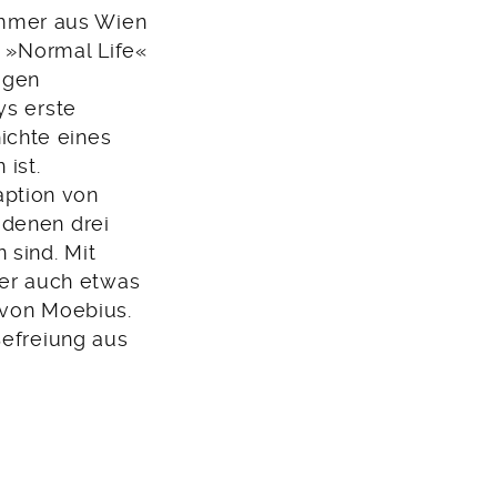
mmer aus Wien
d »Normal Life«
igen
ys erste
ichte eines
 ist.
ption von
 denen drei
 sind. Mit
ber auch etwas
 von Moebius.
Befreiung aus