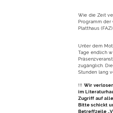
2022
Wie die Zeit ve
Programm der G
Platthaus (FAZ)
Unter dem Mott
Tage endlich w
Präsenzveranst
zugänglich. Di
Stunden lang v
!!!
Wir verlosen
im Literaturha
Zugriff auf all
Bitte schickt 
Betreffzeile „