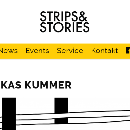
Strips
&
Stories
News
Events
Service
Kontakt
UKAS KUMMER