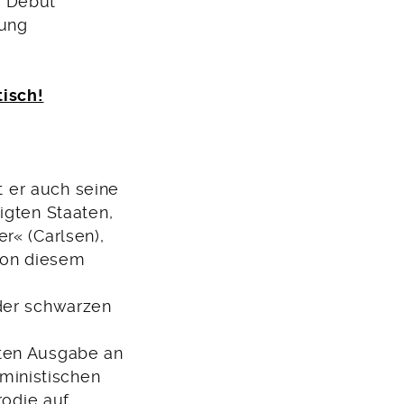
m Debüt
lung
tisch!
t er auch seine
igten Staaten,
r« (Carlsen),
 von diesem
 der schwarzen
sten Ausgabe an
ministischen
rodie auf