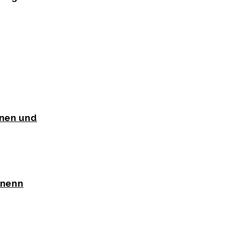
nnen und
hnenn