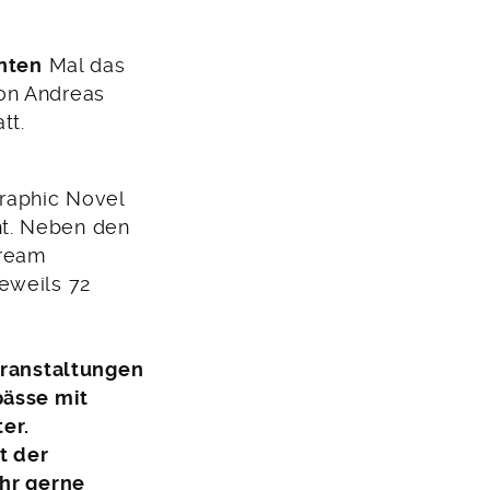
nten
Mal das
on Andreas
tt.
Graphic Novel
nt. Neben den
tream
eweils 72
eranstaltungen
pässe mit
er.
t der
Ihr gerne