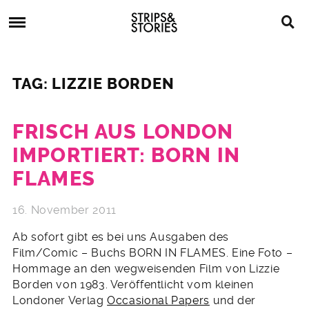
Skip
Strips
to
&
content
Stories
Strips
Graphic
&
Novels,
TAG: LIZZIE BORDEN
Stories
Comics,
Bücher
FRISCH AUS LONDON
IMPORTIERT: BORN IN
FLAMES
16. November 2011
Ab sofort gibt es bei uns Ausgaben des
Film/Comic – Buchs BORN IN FLAMES. Eine Foto –
Hommage an den wegweisenden Film von Lizzie
Borden von 1983. Veröffentlicht vom kleinen
Londoner Verlag
Occasional Papers
und der