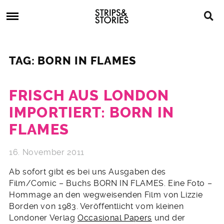
Skip
Strips
to
&
content
Stories
Strips
Graphic
&
Novels,
TAG: BORN IN FLAMES
Stories
Comics,
Bücher
FRISCH AUS LONDON
IMPORTIERT: BORN IN
FLAMES
16. November 2011
Ab sofort gibt es bei uns Ausgaben des
Film/Comic – Buchs BORN IN FLAMES. Eine Foto –
Hommage an den wegweisenden Film von Lizzie
Borden von 1983. Veröffentlicht vom kleinen
Londoner Verlag
Occasional Papers
und der