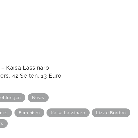
 – Kaisa Lassinaro
rs, 42 Seiten, 13 Euro
ehlungen
News
ames
Feminism
Kaisa Lassinaro
Lizzie Borden
rs