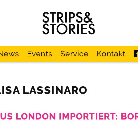
Strips
&
Stories
News
Events
Service
Kontakt
AISA LASSINARO
AUS LONDON IMPORTIERT: BO