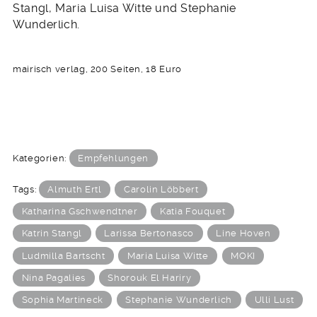
Stangl, Maria Luisa Witte und Stephanie
Wunderlich.
mairisch verlag, 200 Seiten, 18 Euro
Kategorien:
Empfehlungen
Tags:
Almuth Ertl
Carolin Löbbert
Katharina Gschwendtner
Katia Fouquet
Katrin Stangl
Larissa Bertonasco
Line Hoven
Ludmilla Bartscht
Maria Luisa Witte
MOKI
Nina Pagalies
Shorouk El Hariry
Sophia Martineck
Stephanie Wunderlich
Ulli Lust