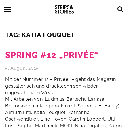
Skip
Strips
to
&
content
Stories
Strips
Graphic
&
Novels,
TAG: KATIA FOUQUET
Stories
Comics,
Bücher
SPRING #12 „PRIVÉE“
5. August 2015
Mit der Nummer 12 -„Privée“ – geht das Magazin
gestalterisch und drucktechnisch wieder
ungewöhnliche Wege.
Mit Arbeiten von: Ludmilla Bartscht, Larissa
Bertonasco (in Kooperation mit Shorouk El Hariry),
Almuth Ertl, Katia Fouquet, Katharina
Gschwendtner, Line Hoven, Carolin Löbbert, Ulli
Lust, Sophia Martineck, MOKI, Nina Pagalies, Katrin