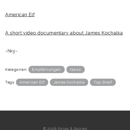
American Elf
A short video documentary about James Kochalka
-hky-
Kategorien:
Empfehlungen
News
Tags:
American Elf
James Kochalka
Top Shelf
© 2026 Strips & Stories