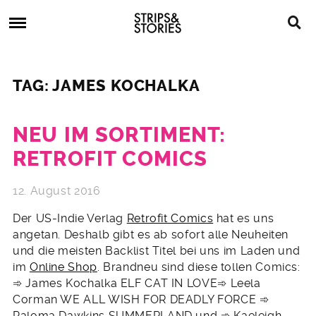
Skip
Strips
to
&
content
Stories
Strips
Graphic
&
Novels,
TAG: JAMES KOCHALKA
Stories
Comics,
Bücher
NEU IM SORTIMENT:
RETROFIT COMICS
12. August 2016
Der US-Indie Verlag
Retrofit Comics
hat es uns
angetan. Deshalb gibt es ab sofort alle Neuheiten
und die meisten Backlist Titel bei uns im Laden und
im
Online Shop
. Brandneu sind diese tollen Comics:
➾ James Kochalka ELF CAT IN LOVE➾ Leela
Corman WE ALL WISH FOR DEADLY FORCE ➾
Paloma Dawkins SUMMERLAND und ➾ Kaeleigh