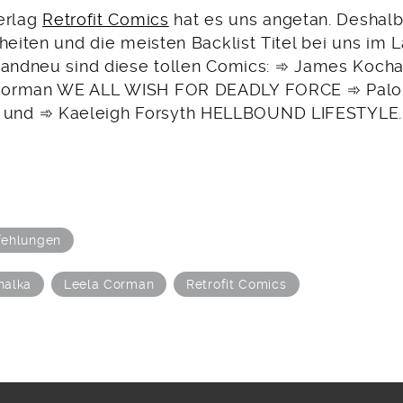
erlag
Retrofit Comics
hat es uns angetan. Deshalb
heiten und die meisten Backlist Titel bei uns im
Brandneu sind diese tollen Comics: ➾ James Koch
Corman WE ALL WISH FOR DEADLY FORCE ➾ Pal
nd ➾ Kaeleigh Forsyth HELLBOUND LIFESTYLE.
ehlungen
halka
Leela Corman
Retrofit Comics