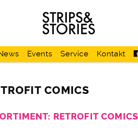
Strips
&
Stories
News
Events
Service
Kontakt
ETROFIT COMICS
SORTIMENT: RETROFIT COMIC
6