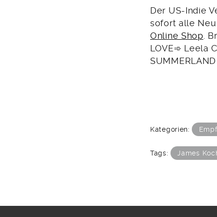
Der US-Indie V
sofort alle Neu
Online Shop
. 
LOVE➾ Leela 
SUMMERLAND u
Kategorien:
Empf
Tags:
James Koc