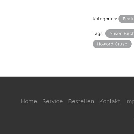
Kategorien:
Feat
Tags:
Alison Bec
Howord Cruse
Home
Service
Bestellen
Kontakt
Im