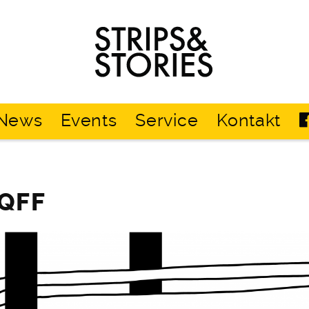
Strips
&
Stories
News
Events
Service
Kontakt
IQFF