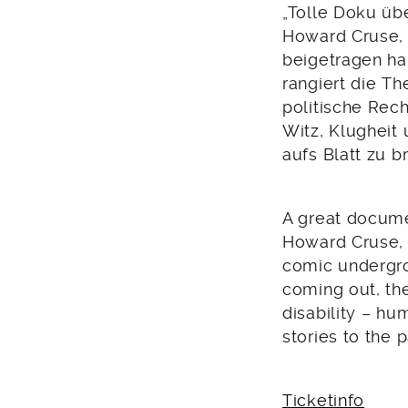
„Tolle Doku übe
Howard Cruse, 
beigetragen h
rangiert die T
politische Rec
Witz, Klugheit
aufs Blatt zu b
A great docume
Howard Cruse, 
comic undergro
coming out, the
disability – hu
stories to the
Ticketinfo