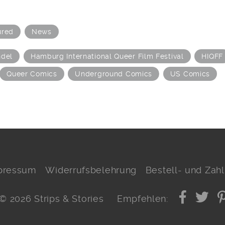
ured
News
hdel
Hamburg International Queer Film Festival
HIQFF
Queer Comics
Underground Comics
US Comics
pressum
Widerrufsbelehrung
Bestell- und Za
© 2026 Strips & Stories
Empfehlen: