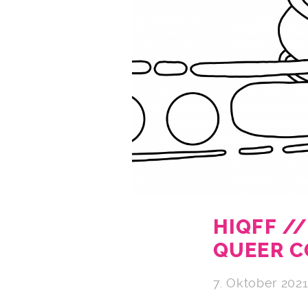
HIQFF //
QUEER C
7. Oktober 202