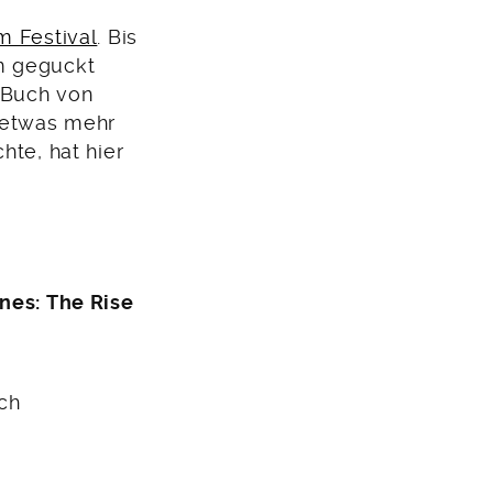
m Festival
. Bis
m geguckt
 Buch von
 etwas mehr
hte, hat hier
ines: The Rise
sch