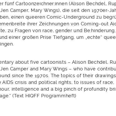
r fünf Cartoonzeichner:innen (Alison Bechdel, Rup
Jen Camper, Mary Wings), die seit den 1970er-Ja
aben, einen queeren Comic-Underground zu begr
hemenbreite ihrer Zeichnungen von Coming-out Aid
hte, zu Fragen von race, gender und Be:hinderung
 und einer großen Prise Tiefgang, um „echte“ que
ringen.
ntary about five cartoonists – Alison Bechdel, Ru
Jen Camper and Mary Wings – who have contribu
und since the 1970s. The topics of their drawing
 AIDS crisis and political rights, to issues of race
mour, intelligence and a big pinch of profundity bri
 page.“ (Text HIQFF Programmheft)