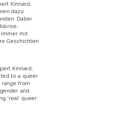
ert Kinnard,
hren dazu
ünden. Dabei
skrise,
. Immer mit
ere Geschichten
pert Kinnard,
ted to a queer
s range from
, gender and
ng ‘real’ queer