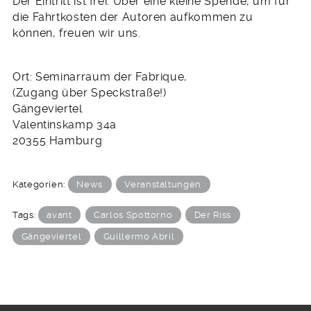
Der Eintritt ist frei. Über eine kleine Spende, um für
die Fahrtkosten der Autoren aufkommen zu
können, freuen wir uns.
Ort: Seminarraum der Fabrique,
(Zugang über Speckstraße!)
Gängeviertel
Valentinskamp 34a
20355 Hamburg
Kategorien:
News
Veranstaltungen
Tags:
avant
Carlos Spottorno
Der Riss
Gängeviertel
Guillermo Abril