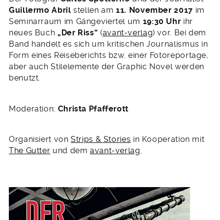
Oktober
Guillermo Abril
stellen am
11. November 2017
im
2017
Seminarraum im Gängeviertel um
19:30 Uhr
ihr
neues Buch
„Der Riss“
(
avant-verlag
) vor. Bei dem
Band handelt es sich um kritischen Journalismus in
Form eines Reiseberichts bzw. einer Fotoreportage,
aber auch Stilelemente der Graphic Novel werden
benutzt.
Moderation:
Christa Pfafferott
Organisiert von
Strips & Stories
in Kooperation mit
The Gutter
und dem
avant-verlag
.