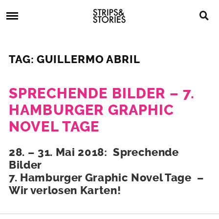
Skip
Strips
to
&
content
Stories
Strips
Graphic
&
Novels,
TAG: GUILLERMO ABRIL
Stories
Comics,
Bücher
SPRECHENDE BILDER – 7.
HAMBURGER GRAPHIC
NOVEL TAGE
17.
28. – 31. Mai 2018: Sprechende
Mai
Bilder
2018
7. Hambu
rger Graphic Novel Tage –
Wir verlosen Karten!