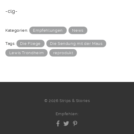
-clg-
Kategorien:
Empfehlungen
News
Tags:
Die Fliege
Die Sendung mit der Maus
Lewis Trondheim
reprodukt
© 2026 Strips & Stories
Empfehlen: