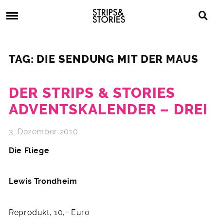
Skip
Strips
to
&
content
Stories
Strips
Graphic
&
Novels,
TAG: DIE SENDUNG MIT DER MAUS
Stories
Comics,
Bücher
DER STRIPS & STORIES
ADVENTSKALENDER – DREI
3. Dezember 2010
Die Fliege
Lewis Trondheim
Reprodukt, 10,- Euro