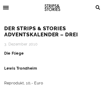
Skip
Strips
to
&
content
Stories
Strips
Graphic
&
Novels,
DER STRIPS & STORIES
Stories
Comics,
ADVENTSKALENDER – DREI
Bücher
3. Dezember 2010
Die Fliege
Lewis Trondheim
Reprodukt, 10,- Euro