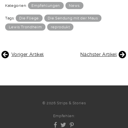
Kategorien:
Empfehlungen
News
Tags:
Die Fliege
Die Sendung mit der Maus
Lewis Trondheim
reprodukt
BEITRAGSNAVIGATION
Voriger Artikel
Nächster Artikel
© 2026 Strips & Stories
Empfehlen: