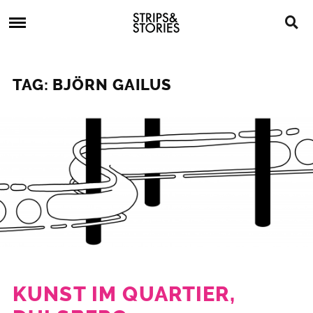
Skip
Strips
to
&
content
Stories
Strips
Graphic
&
Novels,
TAG: BJÖRN GAILUS
Stories
Comics,
Bücher
KUNST IM QUARTIER,