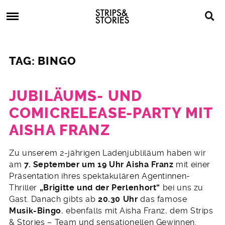
Skip
Strips
to
&
content
Stories
Strips
Graphic
&
Novels,
TAG: BINGO
Stories
Comics,
Bücher
JUBILÄUMS- UND
COMICRELEASE-PARTY MIT
AISHA FRANZ
25.
Zu unserem 2-jährigen Ladenjubliläum haben wir
Juli
am
7. September um 19 Uhr Aisha Franz
mit einer
2012
Präsentation ihres spektakulären Agentinnen-
Thriller
„Brigitte und der Perlenhort“
bei uns zu
Gast. Danach gibts ab
20.30 Uhr
das famose
Musik-Bingo
, ebenfalls mit Aisha Franz, dem Strips
& Stories – Team und sensationellen Gewinnen.