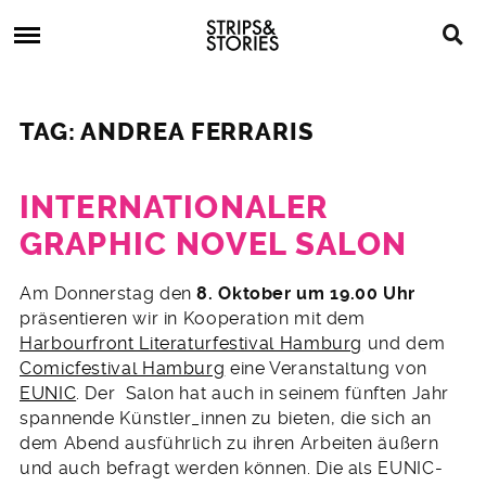
Skip
Strips
to
&
content
Stories
Strips
Graphic
&
Novels,
TAG: ANDREA FERRARIS
Stories
Comics,
Bücher
INTERNATIONALER
GRAPHIC NOVEL SALON
23.
Am Donnerstag den
8. Oktober um 19.00 Uhr
September
präsentieren wir in Kooperation mit dem
2015
Harbourfront Literaturfestival Hamburg
und dem
Comicfestival Hamburg
eine Veranstaltung von
EUNIC
. Der Salon hat auch in seinem fünften Jahr
spannende Künstler_innen zu bieten, die sich an
dem Abend ausführlich zu ihren Arbeiten äußern
und auch befragt werden können. Die als EUNIC-