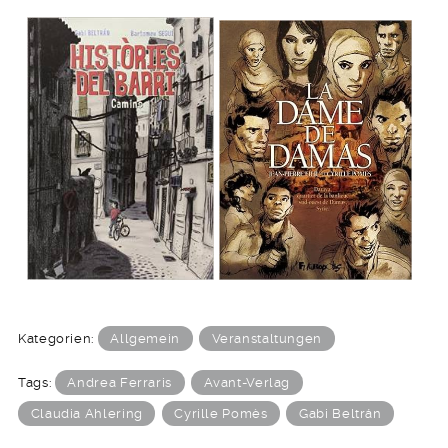
Kategorien:
Allgemein
Veranstaltungen
Tags:
Andrea Ferraris
Avant-Verlag
Claudia Ahlering
Cyrille Pomès
Gabi Beltrán