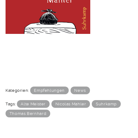
Kategorien:
Empfehlungen
News
Tags:
Alte Meister
Nicolas Mahler
Suhrkamp
Thomas Bernhard