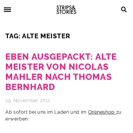
Skip
Strips
to
&
content
Stories
Strips
Graphic
&
Novels,
TAG: ALTE MEISTER
Stories
Comics,
Bücher
EBEN AUSGEPACKT: ALTE
MEISTER VON NICOLAS
MAHLER NACH THOMAS
BERNHARD
29. November 2011
Ab sofort bei uns im Laden und im
Onlineshop
zu
erwerben: