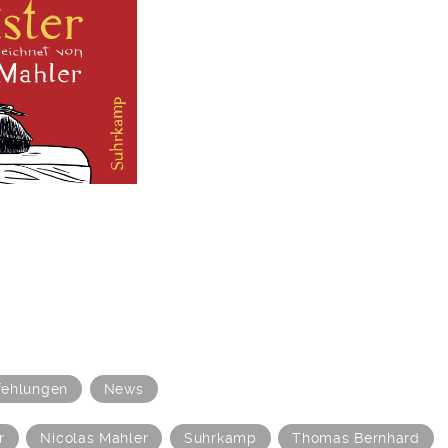
ehlungen
News
r
Nicolas Mahler
Suhrkamp
Thomas Bernhard