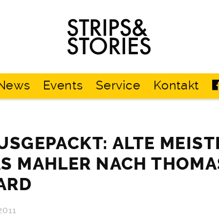
Strips
&
Stories
News
Events
Service
Kontakt
USGEPACKT: ALTE MEIST
AS MAHLER NACH THOMA
ARD
2011