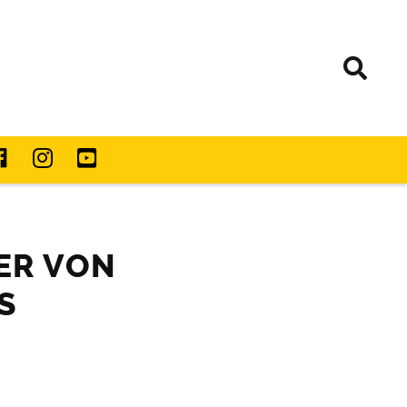
ER VON
S