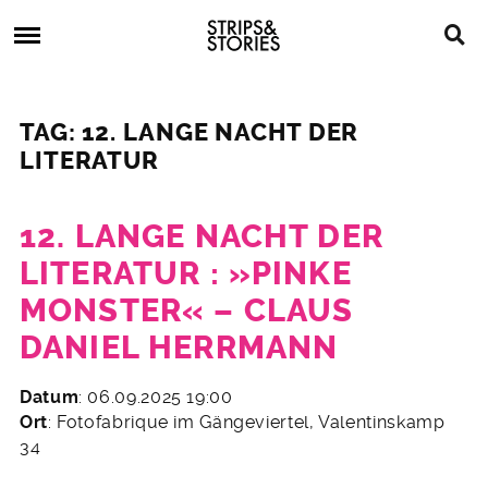
Skip
Strips
to
&
content
Stories
Strips
Graphic
&
Novels,
TAG: 12. LANGE NACHT DER
Stories
Comics,
LITERATUR
Bücher
12. LANGE NACHT DER
LITERATUR : »PINKE
MONSTER« – CLAUS
DANIEL HERRMANN
29.
Datum
: 06.09.2025 19:00
Juli
Ort
: Fotofabrique im Gängeviertel, Valentinskamp
2025
34