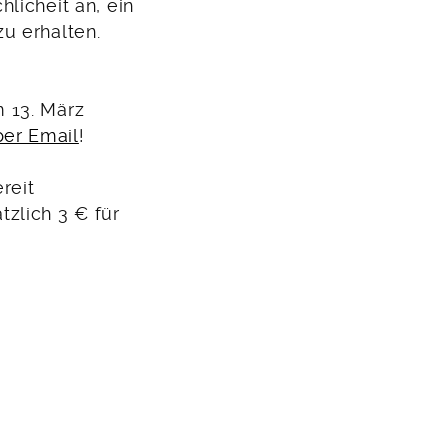
licheit an, ein
u erhalten.
 13. März
per Email
!
reit
tzlich 3 € für