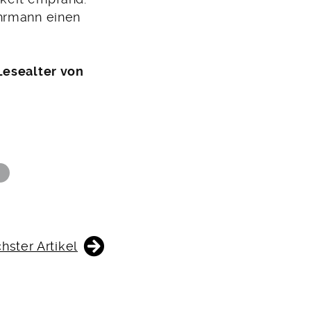
ehrmann einen
Lesealter von
n
hster Artikel