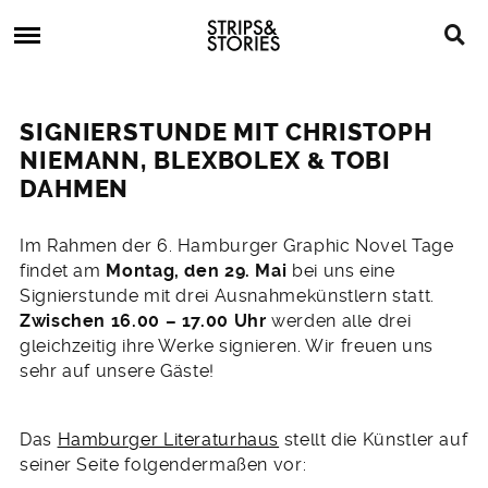
Skip
Strips
to
&
content
Stories
Strips
Graphic
&
Novels,
SIGNIERSTUNDE MIT CHRISTOPH
Stories
Comics,
NIEMANN, BLEXBOLEX & TOBI
Bücher
DAHMEN
25.
Im Rahmen der 6. Hamburger Graphic Novel Tage
April
findet am
Montag, den 29. Mai
bei uns eine
2017
Signierstunde mit drei Ausnahmekünstlern statt.
Zwischen 16.00 – 17.00 Uhr
werden alle drei
gleichzeitig ihre Werke signieren. Wir freuen uns
sehr auf unsere Gäste!
Das
Hamburger Literaturhaus
stellt die Künstler auf
seiner Seite folgendermaßen vor: