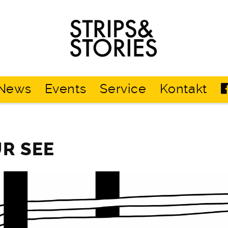
Strips
&
Stories
News
Events
Service
Kontakt
UR SEE