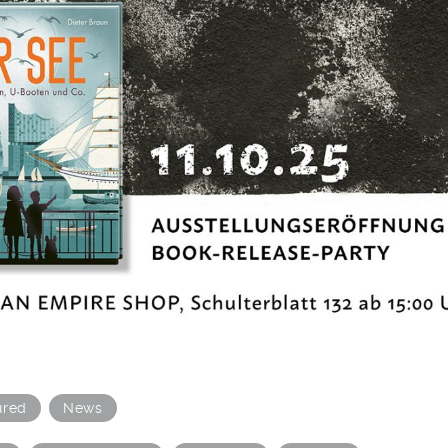
ured
News