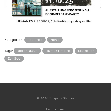
Kategorien:
Featured
News
Tags:
Dieter Braun
Human Empire
Masketier
Zur See
© 2026 Strips & Stories
Empfehlen: