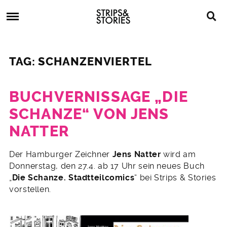
Skip
Strips
to
&
content
Stories
Strips
Graphic
&
Novels,
TAG: SCHANZENVIERTEL
Stories
Comics,
Bücher
BUCHVERNISSAGE „DIE
SCHANZE“ VON JENS
NATTER
23.
Der Hamburger Zeichner
Jens Natter
wird am
März
Donnerstag, den 27.4. ab 17 Uhr sein neues Buch
2017
„
Die Schanze. Stadtteilcomics
“ bei Strips & Stories
vorstellen.