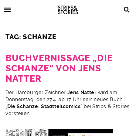
Skip
Strips
to
&
content
Stories
Strips
Graphic
&
Novels,
TAG: SCHANZE
Stories
Comics,
Bücher
BUCHVERNISSAGE „DIE
SCHANZE“ VON JENS
NATTER
23.
Der Hamburger Zeichner
Jens Natter
wird am
März
Donnerstag, den 27.4. ab 17 Uhr sein neues Buch
2017
„
Die Schanze. Stadtteilcomics
“ bei Strips & Stories
vorstellen.