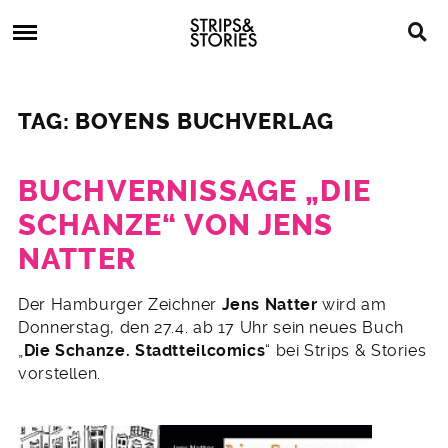
Skip
Strips
to
&
content
Stories
Strips
Graphic
&
Novels,
TAG: BOYENS BUCHVERLAG
Stories
Comics,
Bücher
BUCHVERNISSAGE „DIE
SCHANZE“ VON JENS
NATTER
23.
Der Hamburger Zeichner
Jens Natter
wird am
März
Donnerstag, den 27.4. ab 17 Uhr sein neues Buch
2017
„
Die Schanze. Stadtteilcomics
“ bei Strips & Stories
vorstellen.