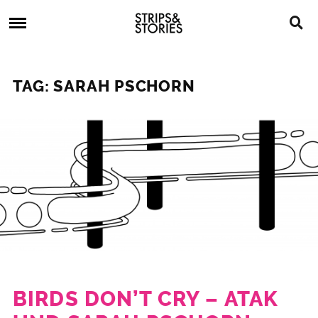
Skip
Strips
to
&
content
Stories
Strips
Graphic
&
Novels,
TAG: SARAH PSCHORN
Stories
Comics,
Bücher
BIRDS DON’T CRY – ATAK