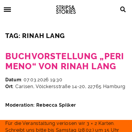
Skip
Strips
to
&
content
Stories
Strips
Graphic
&
Novels,
TAG: RINAH LANG
Stories
Comics,
Bücher
BUCHVORSTELLUNG „PERI
MENO“ VON RINAH LANG
29.
Datum
: 07.03.2026 19:30
Januar
Ort
: Carlsen, Völckersstraße 14-20, 22765 Hamburg
2026
Moderation: Rebecca Spilker
Für die Veranstaltung verlosen wir 3 × 2 Karten.
Schreibt uns bitte bis Samstag (28.02.) um 15 Uhr