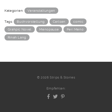
Kategorien:
Veranstaltungen
Tags:
Buchvorstellung
Carlsen
comic
Grahpic Novel
Menopause
Peri Meno
Rinah Lang
© 2026 Strips & Stories
Empfehlen: