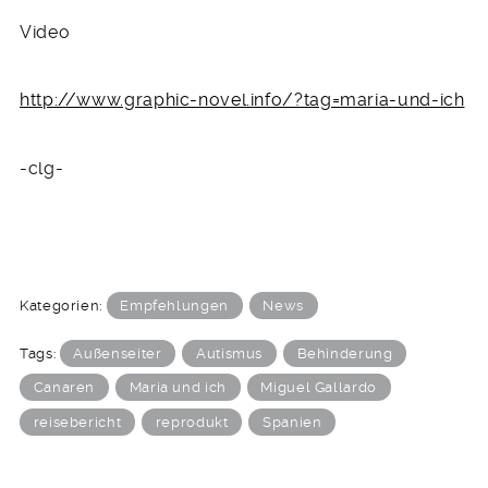
Video
http://www.graphic-novel.info/?tag=maria-und-ich
-clg-
Kategorien:
Empfehlungen
News
Tags:
Außenseiter
Autismus
Behinderung
Canaren
Maria und ich
Miguel Gallardo
reisebericht
reprodukt
Spanien