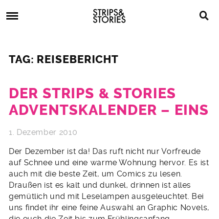
Skip
Strips
to
&
content
Stories
Strips
Graphic
&
Novels,
TAG: REISEBERICHT
Stories
Comics,
Bücher
DER STRIPS & STORIES
ADVENTSKALENDER – EINS
1. Dezember 2010
Der Dezember ist da! Das ruft nicht nur Vorfreude
auf Schnee und eine warme Wohnung hervor. Es ist
auch mit die beste Zeit, um Comics zu lesen.
Draußen ist es kalt und dunkel, drinnen ist alles
gemütlich und mit Leselampen ausgeleuchtet. Bei
uns findet ihr eine feine Auswahl an Graphic Novels,
die euch die Zeit bis zum Frühlingsanfang